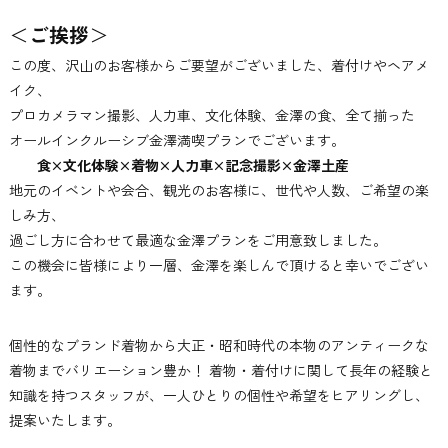
＜
ご挨拶
＞
この度、沢山のお客様からご要望がございました、着付けやヘアメ
イク、
プロカメラマン撮影、人力車、文化体験、金澤の食、全て揃った
オールインクルーシブ金澤満喫プランでございます。
食×文化体験×着物×人力車×記念撮影×金澤土産
地元のイベントや会合、観光のお客様に、世代や人数、ご希望の楽
しみ方、
過ごし方に合わせて最適な金澤プランをご用意致しました。
この機会に皆様により一層、金澤を楽しんで頂けると幸いでござい
ます。
個性的なブランド着物から大正・昭和時代の本物のアンティークな
着物までバリエーション豊か！ 着物・着付けに関して長年の経験と
知識を持つスタッフが、一人ひとりの個性や希望をヒアリングし、
提案いたします。